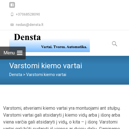
+37068528090
nedas@densta.lt
Skip
to
Ieškoti:
content
Menu
Varstomi kiemo vartai
Densta
>
Varstomi kiemo vartai
Varstomi, atveriami kiemo vartai yra montuojami ant stulpų.
Varstomi vartai gali atsidaryti į kiemo vidų arba į išorę arba
viena varčia gali atsidaryti į vidų, o kita – į išorę. Varstomi
vartai gali būti sudaryti iš vienos ar dviejų dalių. Gaminame,