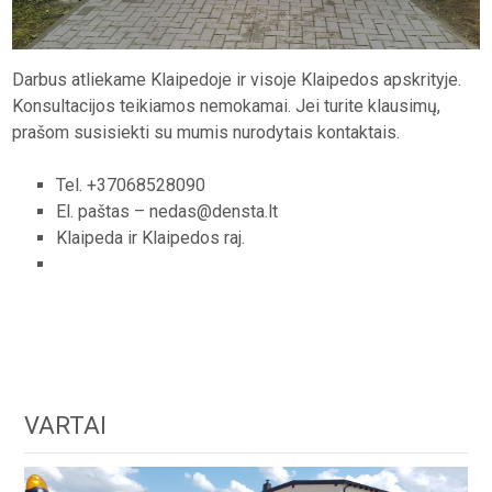
Darbus atliekame Klaipedoje ir visoje Klaipedos apskrityje.
Konsultacijos teikiamos nemokamai. Jei turite klausimų,
prašom susisiekti su mumis nurodytais kontaktais.
Tel. +37068528090
El. paštas – nedas@densta.lt
Klaipeda ir Klaipedos raj.
VARTAI